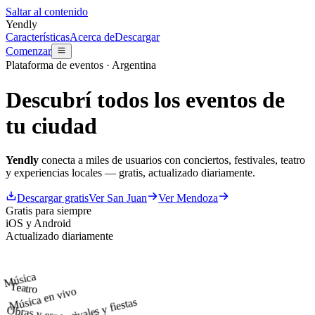
Saltar al contenido
Yendly
Características
Acerca de
Descargar
Comenzar
Plataforma de eventos · Argentina
Descubrí todos los
eventos
de
tu ciudad
Yendly
conecta a miles de usuarios con conciertos, festivales, teatro
y experiencias locales — gratis, actualizado diariamente.
Descargar gratis
Ver
San Juan
Ver
Mendoza
Gratis para siempre
iOS y Android
Actualizado diariamente
Música
Teatro
Música en vivo
Recitales, festivales y fiestas