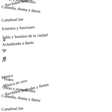
Obras y espectáculos
Comedia, drama y danza
Cine
Cartelera
Estrenos y funciones
Salas y horarios de tu ciudad
Actualizado a diario
Música
Teatro
Música en vivo
Recitales, festivales y fiestas
Obras y espectáculos
Comedia, drama y danza
Cine
Cartelera